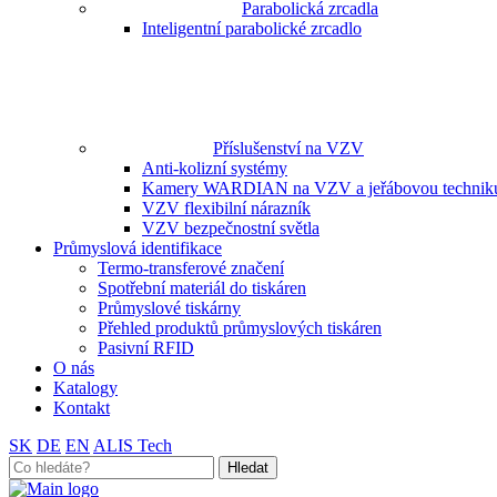
Parabolická zrcadla
Inteligentní parabolické zrcadlo
Příslušenství na VZV
Anti-kolizní systémy
Kamery WARDIAN na VZV a jeřábovou technik
VZV flexibilní nárazník
VZV bezpečnostní světla
Průmyslová identifikace
Termo-transferové značení
Spotřební materiál do tiskáren
Průmyslové tiskárny
Přehled produktů průmyslových tiskáren
Pasivní RFID
O nás
Katalogy
Kontakt
SK
DE
EN
ALIS Tech
Search
for: