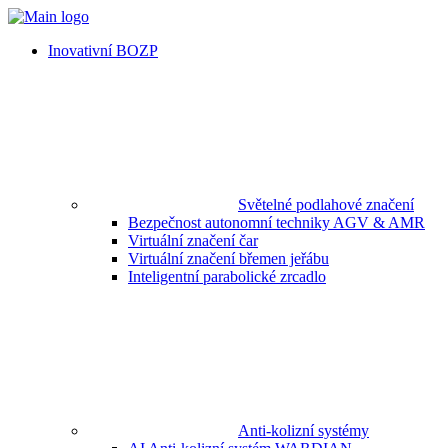
Inovativní BOZP
Světelné podlahové značení
Bezpečnost autonomní techniky AGV & AMR
Virtuální značení čar
Virtuální značení břemen jeřábu
Inteligentní parabolické zrcadlo
Anti-kolizní systémy