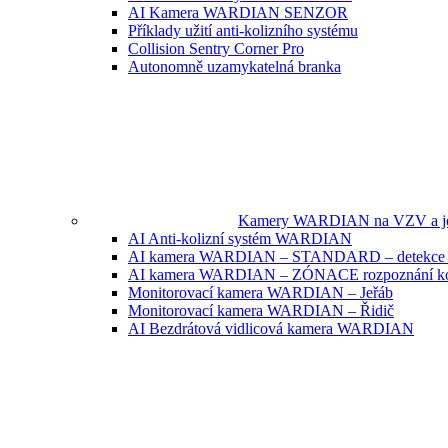
AI Kamera WARDIAN SENZOR
Příklady užití anti-kolizního systému
Collision Sentry Corner Pro
Autonomně uzamykatelná branka
Kamery WARDIAN na VZV a jeř
AI Anti-kolizní systém WARDIAN
AI kamera WARDIAN – STANDARD – detekce 
AI kamera WARDIAN – ZÓNACE rozpoznání k
Monitorovací kamera WARDIAN – Jeřáb
Monitorovací kamera WARDIAN – Řidič
AI Bezdrátová vidlicová kamera WARDIAN