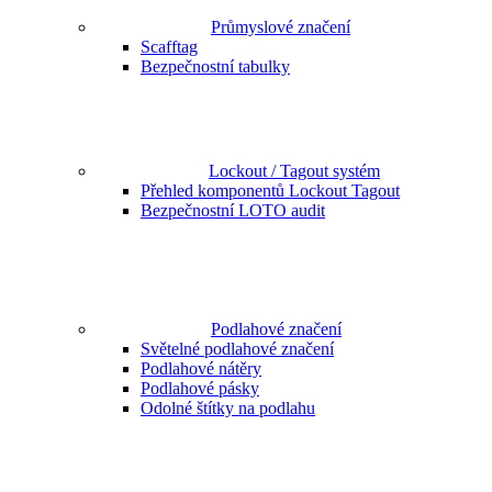
Průmyslové značení
Scafftag
Bezpečnostní tabulky
Lockout / Tagout systém
Přehled komponentů Lockout Tagout
Bezpečnostní LOTO audit
Podlahové značení
Světelné podlahové značení
Podlahové nátěry
Podlahové pásky
Odolné štítky na podlahu