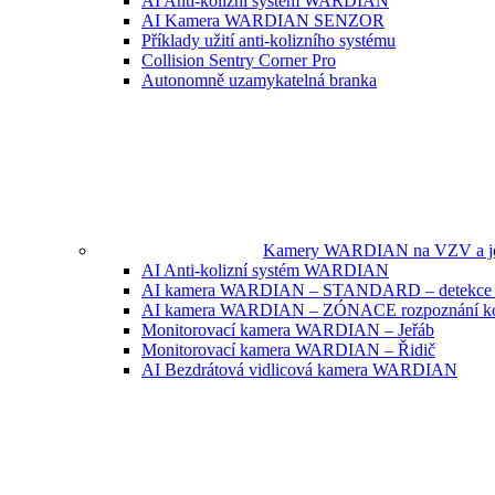
AI Anti-kolizní systém WARDIAN
AI Kamera WARDIAN SENZOR
Příklady užití anti-kolizního systému
Collision Sentry Corner Pro
Autonomně uzamykatelná branka
Kamery WARDIAN na VZV a jeř
AI Anti-kolizní systém WARDIAN
AI kamera WARDIAN – STANDARD – detekce 
AI kamera WARDIAN – ZÓNACE rozpoznání k
Monitorovací kamera WARDIAN – Jeřáb
Monitorovací kamera WARDIAN – Řidič
AI Bezdrátová vidlicová kamera WARDIAN