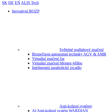
SK
DE
EN
ALIS Tech
Inovativní BOZP
Světelné podlahové značení
Bezpečnost autonomní techniky AGV & AMR
Virtuální značení čar
Virtuální značení břemen jeřábu
Inteligentní parabolické zrcadlo
Anti-kolizní systémy
AI Anti-kolizní systém WARDIAN