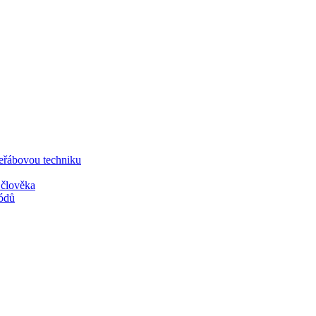
ábovou techniku
člověka
ódů