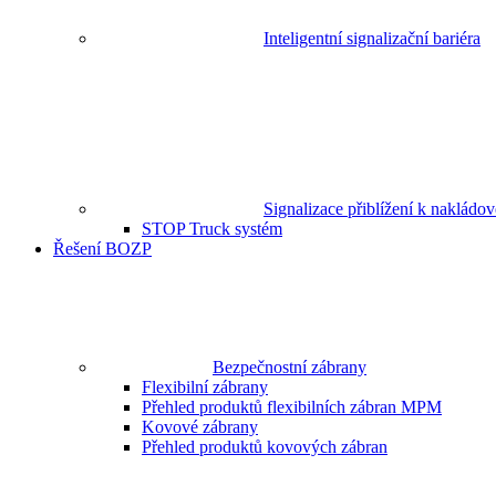
Inteligentní signalizační bariéra
Signalizace přiblížení k nakládo
STOP Truck systém
Řešení BOZP
Bezpečnostní zábrany
Flexibilní zábrany
Přehled produktů flexibilních zábran MPM
Kovové zábrany
Přehled produktů kovových zábran