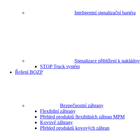
Inteligentní signalizační bariéra
Signalizace přiblížení k nakládo
STOP Truck systém
Řešení BOZP
Bezpečnostní zábrany
Flexibilní zábrany
Přehled produktů flexibilních zábran MPM
Kovové zábrany
Přehled produktů kovových zábran