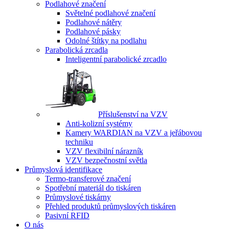
Podlahové značení
Světelné podlahové značení
Podlahové nátěry
Podlahové pásky
Odolné štítky na podlahu
Parabolická zrcadla
Inteligentní parabolické zrcadlo
Příslušenství na VZV
Anti-kolizní systémy
Kamery WARDIAN na VZV a jeřábovou
techniku
VZV flexibilní nárazník
VZV bezpečnostní světla
Průmyslová identifikace
Termo-transferové značení
Spotřební materiál do tiskáren
Průmyslové tiskárny
Přehled produktů průmyslových tiskáren
Pasivní RFID
O nás