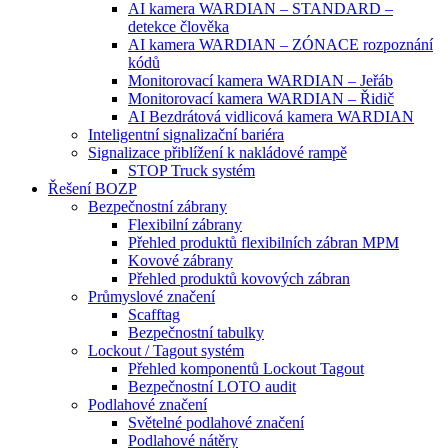
AI kamera WARDIAN – STANDARD –
detekce člověka
AI kamera WARDIAN – ZÓNACE rozpoznání
kódů
Monitorovací kamera WARDIAN – Jeřáb
Monitorovací kamera WARDIAN – Řidič
AI Bezdrátová vidlicová kamera WARDIAN
Inteligentní signalizační bariéra
Signalizace přiblížení k nakládové rampě
STOP Truck systém
Řešení BOZP
Bezpečnostní zábrany
Flexibilní zábrany
Přehled produktů flexibilních zábran MPM
Kovové zábrany
Přehled produktů kovových zábran
Průmyslové značení
Scafftag
Bezpečnostní tabulky
Lockout / Tagout systém
Přehled komponentů Lockout Tagout
Bezpečnostní LOTO audit
Podlahové značení
Světelné podlahové značení
Podlahové nátěry