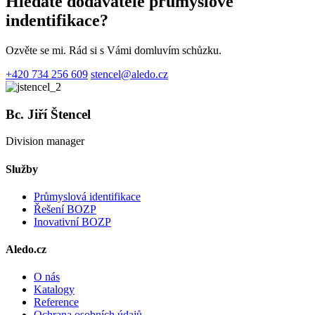
Hledáte dodavatele průmyslové
indentifikace?
Ozvěte se mi. Rád si s Vámi domluvím schůzku.
+420 734 256 609
stencel@aledo.cz
Bc. Jiří Štencel
Division manager
Služby
Průmyslová identifikace
Řešení BOZP
Inovativní BOZP
Aledo.cz
O nás
Katalogy
Reference
Ochrana osobních údajů