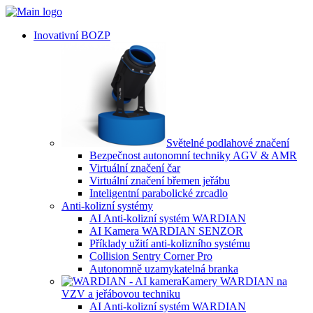
Inovativní BOZP
Světelné podlahové značení
Bezpečnost autonomní techniky AGV & AMR
Virtuální značení čar
Virtuální značení břemen jeřábu
Inteligentní parabolické zrcadlo
Anti-kolizní systémy
AI Anti-kolizní systém WARDIAN
AI Kamera WARDIAN SENZOR
Příklady užití anti-kolizního systému
Collision Sentry Corner Pro
Autonomně uzamykatelná branka
Kamery WARDIAN na
VZV a jeřábovou techniku
AI Anti-kolizní systém WARDIAN