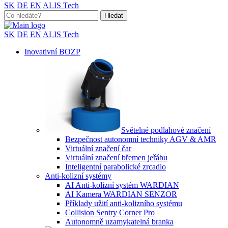
SK
DE
EN
ALIS Tech
Search
for:
SK
DE
EN
ALIS Tech
Inovativní BOZP
Světelné podlahové značení
Bezpečnost autonomní techniky AGV & AMR
Virtuální značení čar
Virtuální značení břemen jeřábu
Inteligentní parabolické zrcadlo
Anti-kolizní systémy
AI Anti-kolizní systém WARDIAN
AI Kamera WARDIAN SENZOR
Příklady užití anti-kolizního systému
Collision Sentry Corner Pro
Autonomně uzamykatelná branka