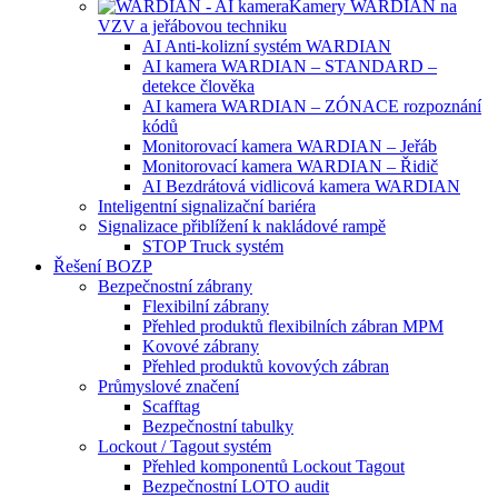
Kamery WARDIAN na
VZV a jeřábovou techniku
AI Anti-kolizní systém WARDIAN
AI kamera WARDIAN – STANDARD –
detekce člověka
AI kamera WARDIAN – ZÓNACE rozpoznání
kódů
Monitorovací kamera WARDIAN – Jeřáb
Monitorovací kamera WARDIAN – Řidič
AI Bezdrátová vidlicová kamera WARDIAN
Inteligentní signalizační bariéra
Signalizace přiblížení k nakládové rampě
STOP Truck systém
Řešení BOZP
Bezpečnostní zábrany
Flexibilní zábrany
Přehled produktů flexibilních zábran MPM
Kovové zábrany
Přehled produktů kovových zábran
Průmyslové značení
Scafftag
Bezpečnostní tabulky
Lockout / Tagout systém
Přehled komponentů Lockout Tagout
Bezpečnostní LOTO audit