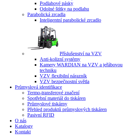
Podlahové pásky
Odolné štítky na podlahu
Parabolická zrcadla
Inteligentní parabolické zrcadlo
Příslušenství na VZV
Anti-kolizní systémy
Kamery WARDIAN na VZV a jeřábovou
techniku
VZV flexibilní nárazník
VZV bezpečnostní světla
Průmyslová identifikace
Termo-transferové značení
Spotřební materiál do tiskáren
Průmyslové tiskárny
Přehled produktů průmyslových tiskáren
Pasivní RFID
O nás
Katalogy
Kontakt