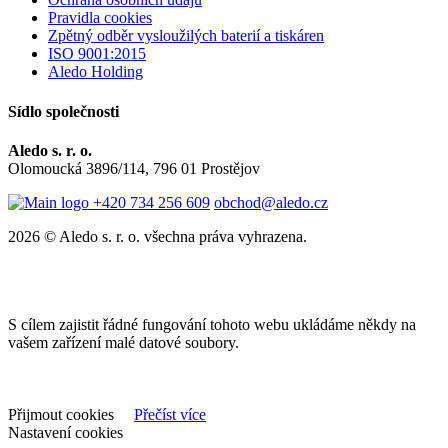
Pravidla cookies
Zpětný odběr vysloužilých baterií a tiskáren
ISO 9001:2015
Aledo Holding
Sídlo společnosti
Aledo s. r. o.
Olomoucká 3896/114, 796 01 Prostějov
+420 734 256 609
obchod@aledo.cz
2026 © Aledo s. r. o. všechna práva vyhrazena.
S cílem zajistit řádné fungování tohoto webu ukládáme někdy na
vašem zařízení malé datové soubory.
Přijmout cookies
Přečíst více
Nastavení cookies