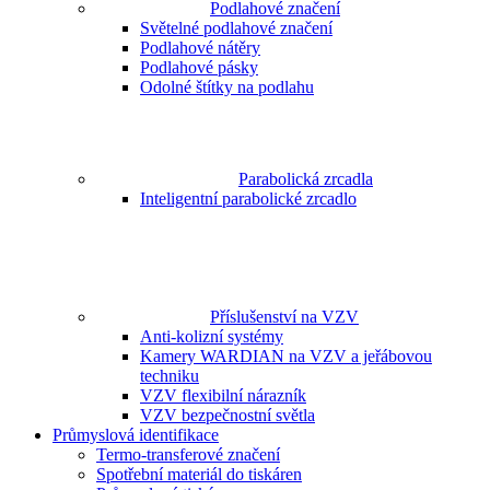
Podlahové značení
Světelné podlahové značení
Podlahové nátěry
Podlahové pásky
Odolné štítky na podlahu
Parabolická zrcadla
Inteligentní parabolické zrcadlo
Příslušenství na VZV
Anti-kolizní systémy
Kamery WARDIAN na VZV a jeřábovou
techniku
VZV flexibilní nárazník
VZV bezpečnostní světla
Průmyslová identifikace
Termo-transferové značení
Spotřební materiál do tiskáren