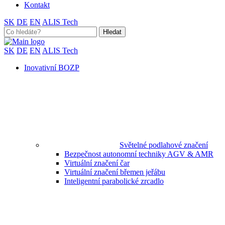
Kontakt
SK
DE
EN
ALIS Tech
Search
for:
SK
DE
EN
ALIS Tech
Inovativní BOZP
Světelné podlahové značení
Bezpečnost autonomní techniky AGV & AMR
Virtuální značení čar
Virtuální značení břemen jeřábu
Inteligentní parabolické zrcadlo