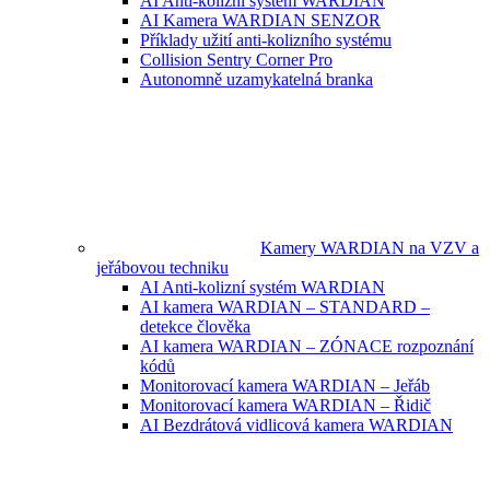
AI Anti-kolizní systém WARDIAN
AI Kamera WARDIAN SENZOR
Příklady užití anti-kolizního systému
Collision Sentry Corner Pro
Autonomně uzamykatelná branka
Kamery WARDIAN na VZV a
jeřábovou techniku
AI Anti-kolizní systém WARDIAN
AI kamera WARDIAN – STANDARD –
detekce člověka
AI kamera WARDIAN – ZÓNACE rozpoznání
kódů
Monitorovací kamera WARDIAN – Jeřáb
Monitorovací kamera WARDIAN – Řidič
AI Bezdrátová vidlicová kamera WARDIAN