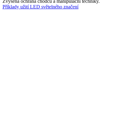
Zvýšená ochrana chodců a manipulační techniky.
Příklady užití LED světelného značení