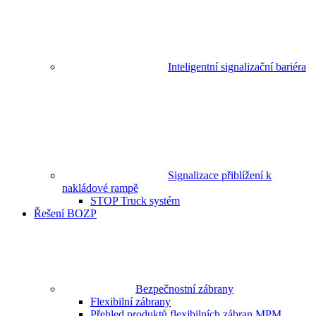
Inteligentní signalizační bariéra
Signalizace přiblížení k
nakládové rampě
STOP Truck systém
Řešení BOZP
Bezpečnostní zábrany
Flexibilní zábrany
Přehled produktů flexibilních zábran MPM