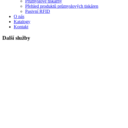
Průmyslové tiskárny
Přehled produktů průmyslových tiskáren
Pasivní RFID
O nás
Katalogy
Kontakt
Další služby