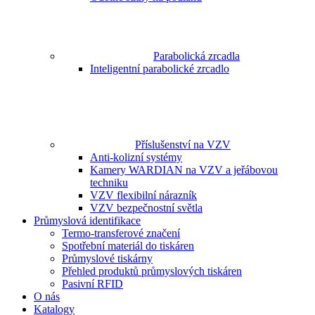
Parabolická zrcadla
Inteligentní parabolické zrcadlo
Příslušenství na VZV
Anti-kolizní systémy
Kamery WARDIAN na VZV a jeřábovou
techniku
VZV flexibilní nárazník
VZV bezpečnostní světla
Průmyslová identifikace
Termo-transferové značení
Spotřební materiál do tiskáren
Průmyslové tiskárny
Přehled produktů průmyslových tiskáren
Pasivní RFID
O nás
Katalogy