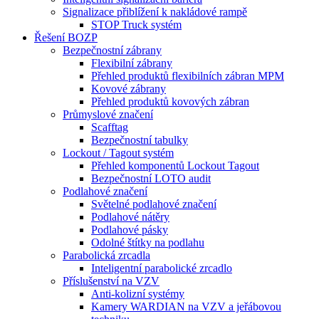
Signalizace přiblížení k nakládové rampě
STOP Truck systém
Řešení BOZP
Bezpečnostní zábrany
Flexibilní zábrany
Přehled produktů flexibilních zábran MPM
Kovové zábrany
Přehled produktů kovových zábran
Průmyslové značení
Scafftag
Bezpečnostní tabulky
Lockout / Tagout systém
Přehled komponentů Lockout Tagout
Bezpečnostní LOTO audit
Podlahové značení
Světelné podlahové značení
Podlahové nátěry
Podlahové pásky
Odolné štítky na podlahu
Parabolická zrcadla
Inteligentní parabolické zrcadlo
Příslušenství na VZV
Anti-kolizní systémy
Kamery WARDIAN na VZV a jeřábovou