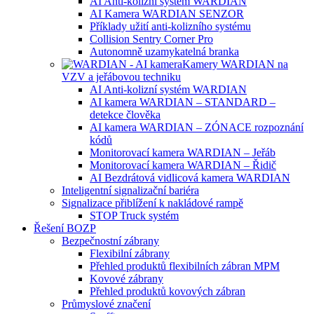
AI Anti-kolizní systém WARDIAN
AI Kamera WARDIAN SENZOR
Příklady užití anti-kolizního systému
Collision Sentry Corner Pro
Autonomně uzamykatelná branka
Kamery WARDIAN na
VZV a jeřábovou techniku
AI Anti-kolizní systém WARDIAN
AI kamera WARDIAN – STANDARD –
detekce člověka
AI kamera WARDIAN – ZÓNACE rozpoznání
kódů
Monitorovací kamera WARDIAN – Jeřáb
Monitorovací kamera WARDIAN – Řidič
AI Bezdrátová vidlicová kamera WARDIAN
Inteligentní signalizační bariéra
Signalizace přiblížení k nakládové rampě
STOP Truck systém
Řešení BOZP
Bezpečnostní zábrany
Flexibilní zábrany
Přehled produktů flexibilních zábran MPM
Kovové zábrany
Přehled produktů kovových zábran
Průmyslové značení