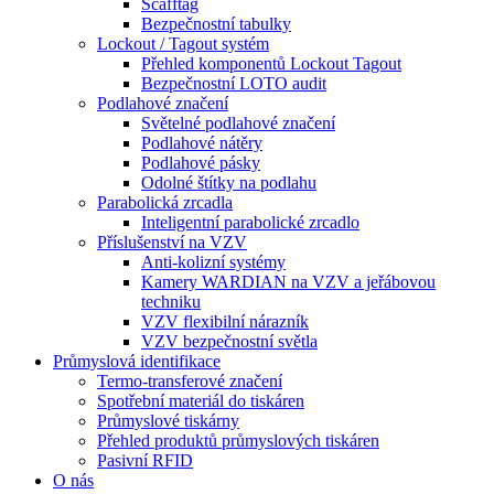
Scafftag
Bezpečnostní tabulky
Lockout / Tagout systém
Přehled komponentů Lockout Tagout
Bezpečnostní LOTO audit
Podlahové značení
Světelné podlahové značení
Podlahové nátěry
Podlahové pásky
Odolné štítky na podlahu
Parabolická zrcadla
Inteligentní parabolické zrcadlo
Příslušenství na VZV
Anti-kolizní systémy
Kamery WARDIAN na VZV a jeřábovou
techniku
VZV flexibilní nárazník
VZV bezpečnostní světla
Průmyslová identifikace
Termo-transferové značení
Spotřební materiál do tiskáren
Průmyslové tiskárny
Přehled produktů průmyslových tiskáren
Pasivní RFID
O nás