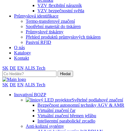
techniku
VZV flexibilní nárazník
VZV bezpečnostní světla
Průmyslová identifikace
Termo-transferové značení
Spotřební materiál do tiskáren
Průmyslové tiskárny
Přehled produktů průmyslových tiskáren
Pasivní RFID
O nás
Katalogy
Kontakt
SK
DE
EN
ALIS Tech
Search
for:
SK
DE
EN
ALIS Tech
Inovativní BOZP
Světelné podlahové značení
Bezpečnost autonomní techniky AGV & AMR
Virtuální značení čar
Virtuální značení břemen jeřábu
Inteligentní parabolické zrcadlo
Anti-kolizní systémy