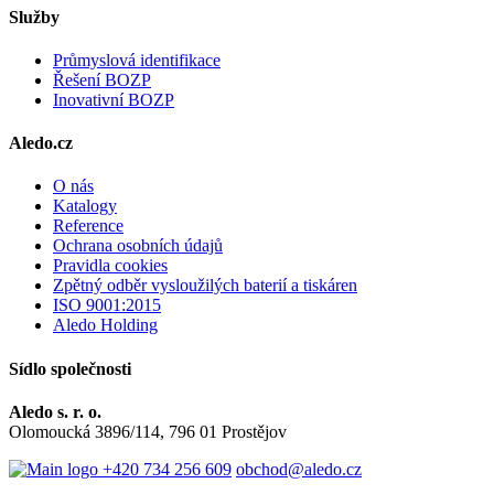
Služby
Průmyslová identifikace
Řešení BOZP
Inovativní BOZP
Aledo.cz
O nás
Katalogy
Reference
Ochrana osobních údajů
Pravidla cookies
Zpětný odběr vysloužilých baterií a tiskáren
ISO 9001:2015
Aledo Holding
Sídlo společnosti
Aledo s. r. o.
Olomoucká 3896/114, 796 01 Prostějov
+420 734 256 609
obchod@aledo.cz