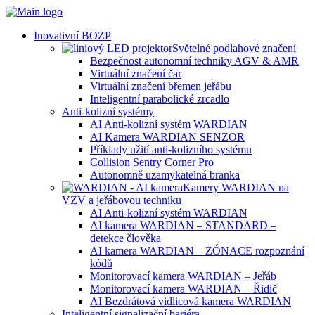
Inovativní BOZP
Světelné podlahové značení
Bezpečnost autonomní techniky AGV & AMR
Virtuální značení čar
Virtuální značení břemen jeřábu
Inteligentní parabolické zrcadlo
Anti-kolizní systémy
AI Anti-kolizní systém WARDIAN
AI Kamera WARDIAN SENZOR
Příklady užití anti-kolizního systému
Collision Sentry Corner Pro
Autonomně uzamykatelná branka
Kamery WARDIAN na
VZV a jeřábovou techniku
AI Anti-kolizní systém WARDIAN
AI kamera WARDIAN – STANDARD –
detekce člověka
AI kamera WARDIAN – ZÓNACE rozpoznání
kódů
Monitorovací kamera WARDIAN – Jeřáb
Monitorovací kamera WARDIAN – Řidič
AI Bezdrátová vidlicová kamera WARDIAN
Inteligentní signalizační bariéra