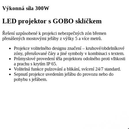
Výkonná síla 300W
LED projektor s GOBO sklíčkem
Řešení uzpůsobené k projekci nebezpečných zón břemen
přenášených mostovými jeřáby z výšky 5 a více metrů.
Projekce volitelného designu značení – kruhové/obdelníkové
zóny, přerušované čáry a jiné symboly v kombinaci s textem.
Průmyslové provedení těla projektoru odolného proti vlhkosti
a prachu s krytím IP 65.
Volitelná funkce pulzování a blikání, svícení 24/7 standard.
Sepnutí projekce uvedením jeřábu do provozu nebo do
pohybu s jeřábem.