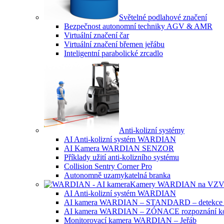
Světelné podlahové značení
Bezpečnost autonomní techniky AGV & AMR
Virtuální značení čar
Virtuální značení břemen jeřábu
Inteligentní parabolické zrcadlo
Anti-kolizní systémy
AI Anti-kolizní systém WARDIAN
AI Kamera WARDIAN SENZOR
Příklady užití anti-kolizního systému
Collision Sentry Corner Pro
Autonomně uzamykatelná branka
Kamery WARDIAN na VZV a 
AI Anti-kolizní systém WARDIAN
AI kamera WARDIAN – STANDARD – detekce 
AI kamera WARDIAN – ZÓNACE rozpoznání k
Monitorovací kamera WARDIAN – Jeřáb