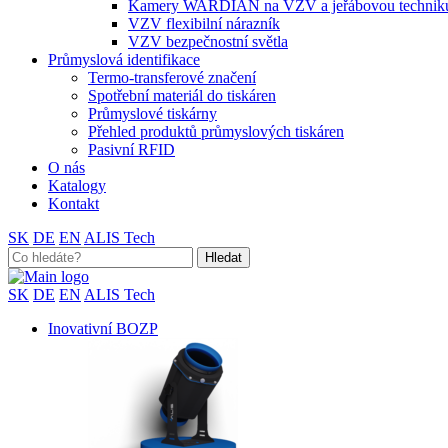
Kamery WARDIAN na VZV a jeřábovou technik
VZV flexibilní nárazník
VZV bezpečnostní světla
Průmyslová identifikace
Termo-transferové značení
Spotřební materiál do tiskáren
Průmyslové tiskárny
Přehled produktů průmyslových tiskáren
Pasivní RFID
O nás
Katalogy
Kontakt
SK
DE
EN
ALIS Tech
Search
for:
SK
DE
EN
ALIS Tech
Inovativní BOZP