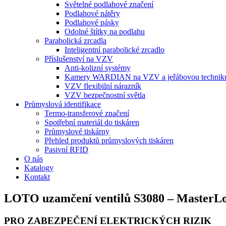
Světelné podlahové značení
Podlahové nátěry
Podlahové pásky
Odolné štítky na podlahu
Parabolická zrcadla
Inteligentní parabolické zrcadlo
Příslušenství na VZV
Anti-kolizní systémy
Kamery WARDIAN na VZV a jeřábovou technik
VZV flexibilní nárazník
VZV bezpečnostní světla
Průmyslová identifikace
Termo-transferové značení
Spotřební materiál do tiskáren
Průmyslové tiskárny
Přehled produktů průmyslových tiskáren
Pasivní RFID
O nás
Katalogy
Kontakt
LOTO uzamčení ventilů S3080 – MasterL
PRO ZABEZPEČENÍ ELEKTRICKÝCH RIZIK