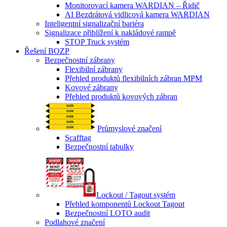
Monitorovací kamera WARDIAN – Řidič
AI Bezdrátová vidlicová kamera WARDIAN
Inteligentní signalizační bariéra
Signalizace přiblížení k nakládové rampě
STOP Truck systém
Řešení BOZP
Bezpečnostní zábrany
Flexibilní zábrany
Přehled produktů flexibilních zábran MPM
Kovové zábrany
Přehled produktů kovových zábran
Průmyslové značení
Scafftag
Bezpečnostní tabulky
Lockout / Tagout systém
Přehled komponentů Lockout Tagout
Bezpečnostní LOTO audit
Podlahové značení