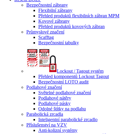
Bezpečnostní zábrany
Flexibilní zábrany
Přehled produktů flexibilních zábran MPM
Kovové zábrany
Přehled produktů kovových zábran
Průmyslové značení
Scafftag
Bezpečnostní tabulky
Lockout / Tagout systém
Přehled komponentů Lockout Tagout
Bezpečnostní LOTO audit
Podlahové značení
Světelné podlahové značení
Podlahové nátěry
Podlahové pásky
Odolné štítky na podlahu
Parabolická zrcadla
Inteligentní parabolické zrcadlo
Příslušenství na VZV
Anti-kolizní systémy