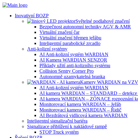
Inovativní BOZP
Světelné podlahové značení
Bezpečnost autonomní techniky AGV & AMR
Virtuální značení čar
Virtuální značení břemen jeřábu
Inteligentní parabolické zrcadlo
Anti-kolizní systémy
AI Anti-kolizní systém WARDIAN
AI Kamera WARDIAN SENZOR
Příklady užití anti-kolizního systému
Collision Sentry Corner Pro
Autonomně uzamykatelná branka
Kamery WARDIAN na VZV a 
AI Anti-kolizní systém WARDIAN
AI kamera WARDIAN – STANDARD – detekce 
AI kamera WARDIAN – ZÓNACE rozpoznání k
Monitorovací kamera WARDIAN – Jeřáb
Monitorovací kamera WARDIAN – Řidič
AI Bezdrátová vidlicová kamera WARDIAN
Inteligentní signalizační bariéra
Signalizace přiblížení k nakládové rampě
STOP Truck systém
Řešení BOZP