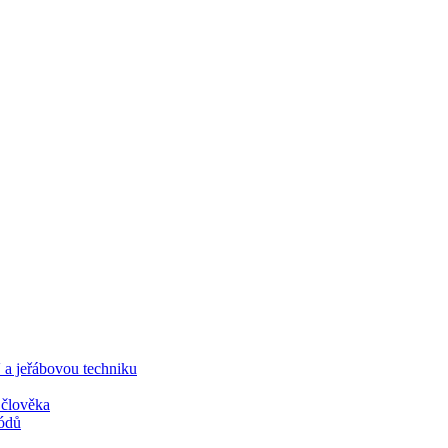
jeřábovou techniku
člověka
ódů