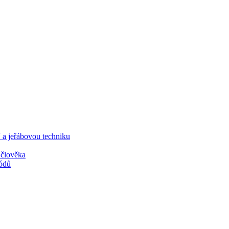
jeřábovou techniku
člověka
ódů