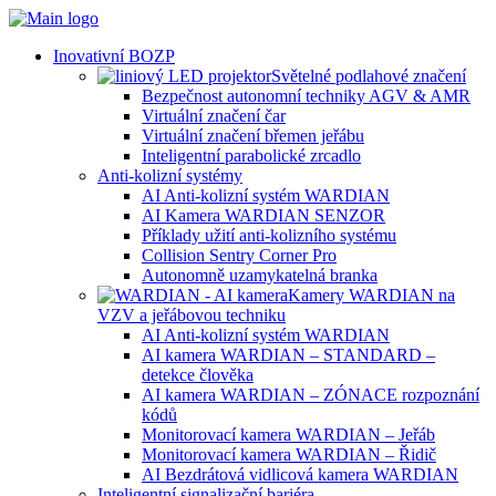
Inovativní BOZP
Světelné podlahové značení
Bezpečnost autonomní techniky AGV & AMR
Virtuální značení čar
Virtuální značení břemen jeřábu
Inteligentní parabolické zrcadlo
Anti-kolizní systémy
AI Anti-kolizní systém WARDIAN
AI Kamera WARDIAN SENZOR
Příklady užití anti-kolizního systému
Collision Sentry Corner Pro
Autonomně uzamykatelná branka
Kamery WARDIAN na
VZV a jeřábovou techniku
AI Anti-kolizní systém WARDIAN
AI kamera WARDIAN – STANDARD –
detekce člověka
AI kamera WARDIAN – ZÓNACE rozpoznání
kódů
Monitorovací kamera WARDIAN – Jeřáb
Monitorovací kamera WARDIAN – Řidič
AI Bezdrátová vidlicová kamera WARDIAN
Inteligentní signalizační bariéra