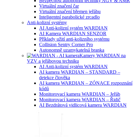
Bezpečnost autonomní techniky AGV & AMR
Virtuální značení čar
Virtuální značení břemen jeřábu
Inteligentní parabolické zrcadlo
Anti-kolizní systémy
AI Anti-kolizní systém WARDIAN
AI Kamera WARDIAN SENZOR
Příklady užití anti-kolizního systému
Collision Sentry Corner Pro
Autonomně uzamykatelná branka
Kamery WARDIAN na
VZV a jeřábovou techniku
AI Anti-kolizní systém WARDIAN
AI kamera WARDIAN – STANDARD –
detekce člověka
AI kamera WARDIAN – ZÓNACE rozpoznání
kódů
Monitorovací kamera WARDIAN – Jeřáb
Monitorovací kamera WARDIAN – Řidič
AI Bezdrátová vidlicová kamera WARDIAN