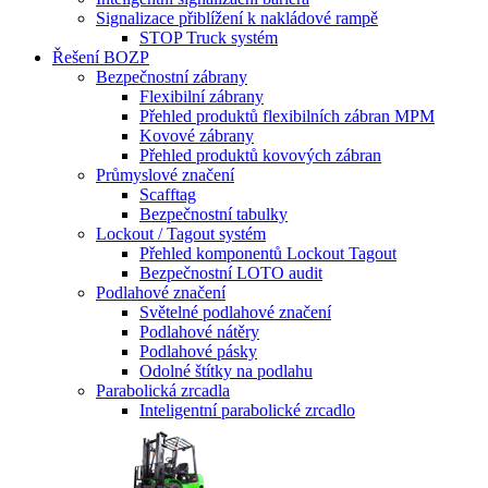
Signalizace přiblížení k nakládové rampě
STOP Truck systém
Řešení BOZP
Bezpečnostní zábrany
Flexibilní zábrany
Přehled produktů flexibilních zábran MPM
Kovové zábrany
Přehled produktů kovových zábran
Průmyslové značení
Scafftag
Bezpečnostní tabulky
Lockout / Tagout systém
Přehled komponentů Lockout Tagout
Bezpečnostní LOTO audit
Podlahové značení
Světelné podlahové značení
Podlahové nátěry
Podlahové pásky
Odolné štítky na podlahu
Parabolická zrcadla
Inteligentní parabolické zrcadlo