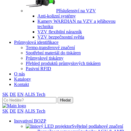
Příslušenství na VZV
Anti-kolizní systémy
Kamery WARDIAN na VZV a jeřábovou
techniku
VZV flexibilní nárazník
VZV bezpečnostní světla
Průmyslová identifikace
Termo-transferové značení
Spotřební materiál do tiskáren
Průmyslové tiskárny
Přehled produktů průmyslových tiskáren
Pasivní RFID
O nás
Katalogy
Kontakt
SK
DE
EN
ALIS Tech
Search
for:
SK
DE
EN
ALIS Tech
Inovativní BOZP
Světelné podlahové značení