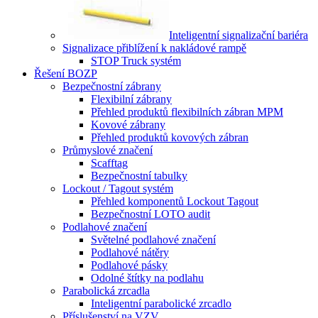
Inteligentní signalizační bariéra
Signalizace přiblížení k nakládové rampě
STOP Truck systém
Řešení BOZP
Bezpečnostní zábrany
Flexibilní zábrany
Přehled produktů flexibilních zábran MPM
Kovové zábrany
Přehled produktů kovových zábran
Průmyslové značení
Scafftag
Bezpečnostní tabulky
Lockout / Tagout systém
Přehled komponentů Lockout Tagout
Bezpečnostní LOTO audit
Podlahové značení
Světelné podlahové značení
Podlahové nátěry
Podlahové pásky
Odolné štítky na podlahu
Parabolická zrcadla
Inteligentní parabolické zrcadlo
Příslušenství na VZV