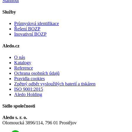
Stáhnout
Služby
Průmyslová identifikace
Řešení BOZP
Inovativní BOZP
Aledo.cz
O nás
Katalogy
Reference
Ochrana osobních údajů
Pravidla cookies
Zpětný odběr vysloužilých baterií a tiskáren
ISO 9001:2015
Aledo Holding
Sídlo společnosti
Aledo s. r. o.
Olomoucká 3896/114, 796 01 Prostějov