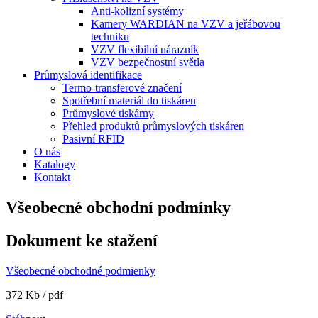
Anti-kolizní systémy
Kamery WARDIAN na VZV a jeřábovou
techniku
VZV flexibilní nárazník
VZV bezpečnostní světla
Průmyslová identifikace
Termo-transferové značení
Spotřební materiál do tiskáren
Průmyslové tiskárny
Přehled produktů průmyslových tiskáren
Pasivní RFID
O nás
Katalogy
Kontakt
Všeobecné obchodní podmínky
Dokument ke stažení
Všeobecné obchodné podmienky
372 Kb / pdf