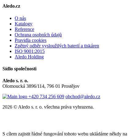
Aledo.cz
O nás
Katalogy
Reference
Ochrana osobních údajů
Pravidla cookies
Zpětný odběr vysloužilých baterií a tiskáren
ISO 9001:2015
Aledo Holding
Sídlo společnosti
Aledo s. r. o.
Olomoucká 3896/114, 796 01 Prostějov
+420 734 256 609
obchod@aledo.cz
2026 © Aledo s. r. o. všechna práva vyhrazena.
S cílem zajistit řádné fungování tohoto webu ukládáme někdy na