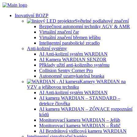
Inovativní BOZP
Světelné podlahové značení
Bezpečnost autonomní techniky AGV & AMR
Virtuální značení čar
Virtuální značení břemen jeřábu
Inteligentní parabolické zrcadlo
Anti-kolizní systémy
AI Anti-kolizní systém WARDIAN
AI Kamera WARDIAN SENZOR
Příklady užití anti-kolizního systému
Collision Sentry Corner Pro
Autonomně uzamykatelná branka
Kamery WARDIAN na
VZV a jeřábovou techniku
AI Anti-kolizní systém WARDIAN
AI kamera WARDIAN – STANDARD –
detekce člověka
AI kamera WARDIAN – ZÓNACE rozpoznání
kódů
Monitorovací kamera WARDIAN – Jeřáb
Monitorovací kamera WARDIAN – Řidič
AI Bezdrátová vidlicová kamera WARDIAN
Inteligentní signalizační bariéra