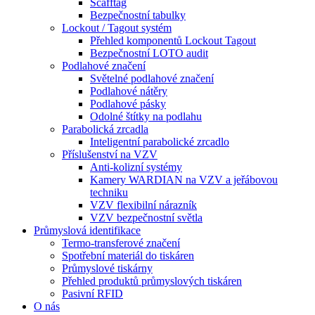
Scafftag
Bezpečnostní tabulky
Lockout / Tagout systém
Přehled komponentů Lockout Tagout
Bezpečnostní LOTO audit
Podlahové značení
Světelné podlahové značení
Podlahové nátěry
Podlahové pásky
Odolné štítky na podlahu
Parabolická zrcadla
Inteligentní parabolické zrcadlo
Příslušenství na VZV
Anti-kolizní systémy
Kamery WARDIAN na VZV a jeřábovou
techniku
VZV flexibilní nárazník
VZV bezpečnostní světla
Průmyslová identifikace
Termo-transferové značení
Spotřební materiál do tiskáren
Průmyslové tiskárny
Přehled produktů průmyslových tiskáren
Pasivní RFID
O nás