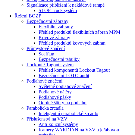
Signalizace přiblížení k nakládové rampě
STOP Truck systém
Řešení BOZP
Bezpečnostní zábrany
Flexibilní zábrany
Přehled produktů flexibilních zábran MPM
Kovové zábrany
Přehled produktů kovových zábran
Průmyslové značení
Scafftag
Bezpečnostní tabulky
Lockout / Tagout systém
Přehled komponentů Lockout Tagout
Bezpečnostní LOTO audit
Podlahové značení
Světelné podlahové značení
Podlahové nátěry
Podlahové pásky
Odolné štítky na podlahu
Parabolická zrcadla
Inteligentní parabolické zrcadlo
Příslušenství na VZV
Anti-kolizní systémy
Kamery WARDIAN na VZV a jeřábovou