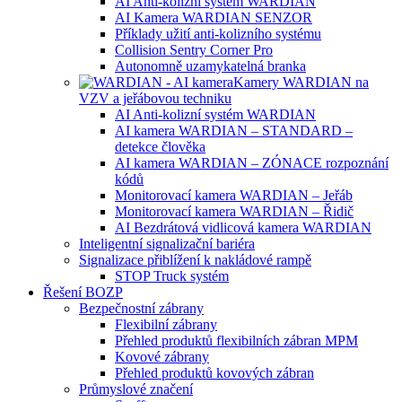
AI Anti-kolizní systém WARDIAN
AI Kamera WARDIAN SENZOR
Příklady užití anti-kolizního systému
Collision Sentry Corner Pro
Autonomně uzamykatelná branka
Kamery WARDIAN na
VZV a jeřábovou techniku
AI Anti-kolizní systém WARDIAN
AI kamera WARDIAN – STANDARD –
detekce člověka
AI kamera WARDIAN – ZÓNACE rozpoznání
kódů
Monitorovací kamera WARDIAN – Jeřáb
Monitorovací kamera WARDIAN – Řidič
AI Bezdrátová vidlicová kamera WARDIAN
Inteligentní signalizační bariéra
Signalizace přiblížení k nakládové rampě
STOP Truck systém
Řešení BOZP
Bezpečnostní zábrany
Flexibilní zábrany
Přehled produktů flexibilních zábran MPM
Kovové zábrany
Přehled produktů kovových zábran
Průmyslové značení